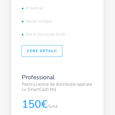
IP Dedicat
Valute multiple
Site in mai multe limbi
CERE DETALII
Professional
Pentru centre de distribuție operate
cu SmartCash HQ
150€
/
lună